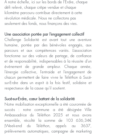
À notre échelle, ici sur les bords de l'Erdre, chaque
défi relevé, chaque crêpe vendue et chaque
kilomètre parcouru contribue directement à cette
révolution médicale. Nous ne collectons pas
seulement des fonds, nous finançons des vies.
Une association portée par l’engagement collectif
Challenge Solidarité est avant tout une aventure
humaine, portée par des bénévoles engagés, aux
parcours et aux compétences variés. L’association
fonctionne sur des valeurs de partage, de confiance
et de responsabilité, indispensables à la réussite d’un
événement de grande ampleur. Chaque année,
l’énergie collective, l’entraide et l’engagement de
chacun permettent de faire vivre le Téléthon à Sucé-
sur-Erdre dans un esprit à la fois festif, solidaire et
respectueux de la cause qu’il soutient.
Sucé-sur-Erdre, cœur battant de la solidarité
Notre mobilisation exceptionnelle a été couronnée de
succès : notre commune a été désignée Ville
Ambassadrice du Téléthon 2025 et nous avons
ensemble, récolté la somme de 103 636,34€
(Week-end du Téléthon, appels au 3637,
prélèvements automatiques, campagne de marketing