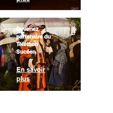
Devenez
partenaire du
Téléthon
Sucéen
En savoir
plus