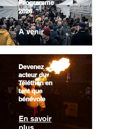
Programme
2026
A venir
Devenez
acteur du
Téléthon en
tant que
bénévole
En savoir
plus