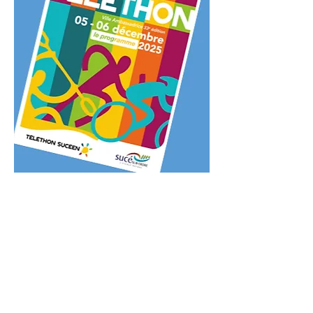
Programme
2025
Découvrez le
programme du
Découvrir
Téléthon Sucéen
2025