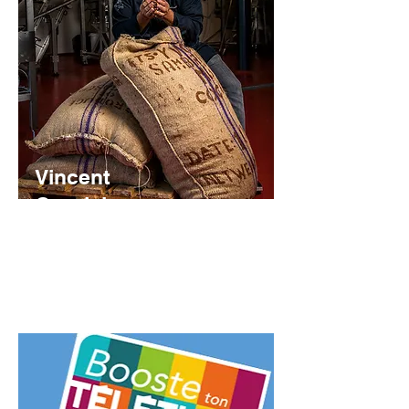
Vincent
Guerlais
Chocolatie
r, agitateur
de papilles
Parrain du Téléthon Sucéen